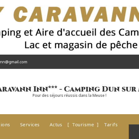
ninn@gmail.com
aravann Inn*** - Camping Dun sur 
Pour des séjours réussis dans la Meuse !
tions
Services
Actus
Tourisme
Tarifs