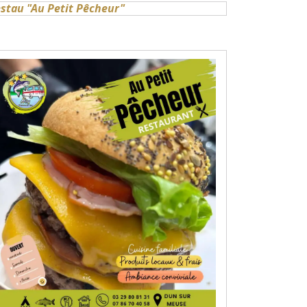
stau "Au Petit Pêcheur"