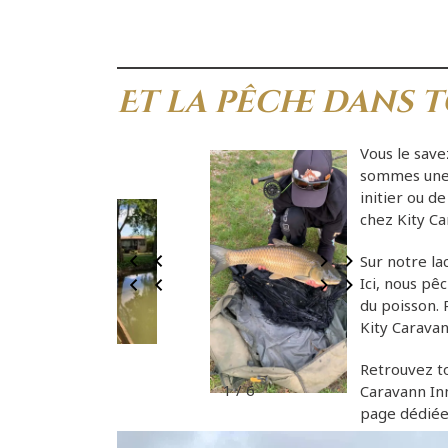
Et la pêche dans t
Vous le sav
sommes une 
initier ou d
chez Kity Ca
Sur notre
la
Ici, nous pê
du poisson. 
Kity Caravan
Retrouvez to
1 / 6
Caravann In
page dédiée