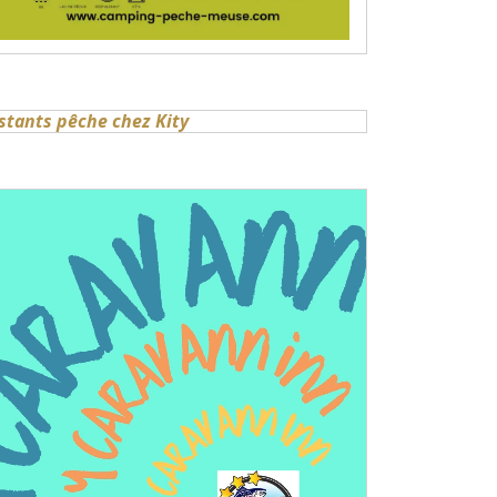
stants pêche chez Kity