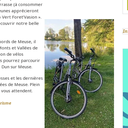
errasse (à consommer
jeunes apprécieront
« Vert Foret’Vasion ».
couvrir notre belle
In
bords de Meuse, il
Monts et Vallées de
on de vélos
ous pourrez parcourir
e Dun sur Meuse.
sses et les dernières
llées de Meuse. Plein
 vous attendent.
urisme