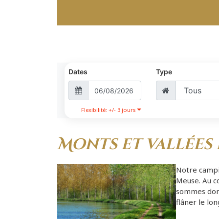
Dates
Type
Flexibilité: +/- 3 jours
Monts et vallées
Notre
campi
Meuse. Au c
sommes donc 
flâner le lo