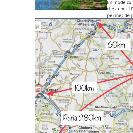
En mode cult
chez nous ! 
permet de pa