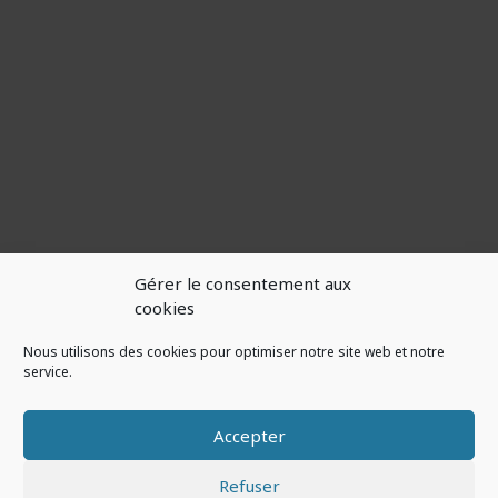
Gérer le consentement aux
Camping
cookies
Gîte
Pêche
Nous utilisons des cookies pour optimiser notre site web et notre
Restau
service.
Accepter
Copyright © 2026 Kity Caravann Inn*** - Camping Dun sur
Refuser